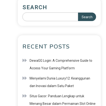
SEARCH
Search
RECENT POSTS
DewaGG Login: A Comprehensive Guide to
Access Your Gaming Platform
Menyelami Dunia Luxury12: Keanggunan
dan Inovasi dalam Satu Paket
Situs Gacor: Panduan Lengkap untuk
Menang Besar dalam Permainan Slot Online