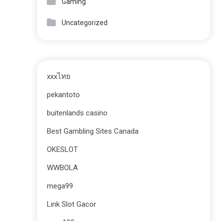
Gaming
Uncategorized
xxxไทย
pekantoto
buitenlands casino
Best Gambling Sites Canada
OKESLOT
WWBOLA
mega99
Link Slot Gacor