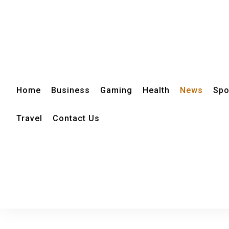
Home
Business
Gaming
Health
News
Spo
Travel
Contact Us