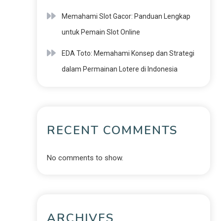
Memahami Slot Gacor: Panduan Lengkap
untuk Pemain Slot Online
EDA Toto: Memahami Konsep dan Strategi
dalam Permainan Lotere di Indonesia
RECENT COMMENTS
No comments to show.
ARCHIVES