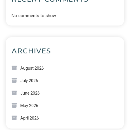
No comments to show.
ARCHIVES
August 2026
July 2026
June 2026
May 2026
April 2026