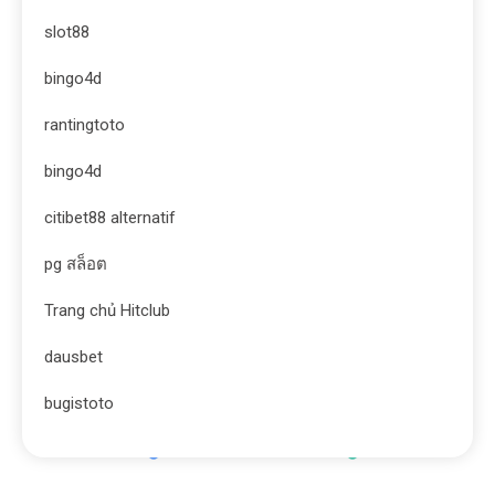
slot88
bingo4d
rantingtoto
bingo4d
citibet88 alternatif
pg สล็อต
Trang chủ Hitclub
dausbet
bugistoto