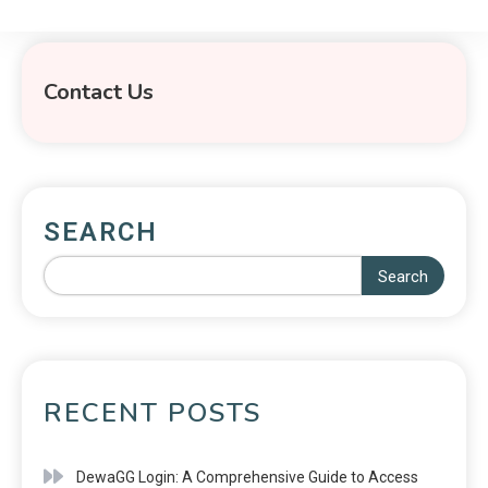
Contact Us
SEARCH
Search
RECENT POSTS
DewaGG Login: A Comprehensive Guide to Access